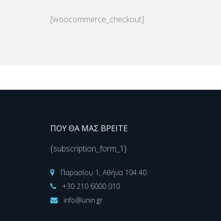
[woocommerce_checkout]
Η ομάδα μας σε περιμένε
ΠΟΥ ΘΑ ΜΑΣ ΒΡΕΙΤΕ
{subscription_form_1}
Παρασίου 1, Αθήνα 104 40
+30 210 6000 010
info@unin.gr